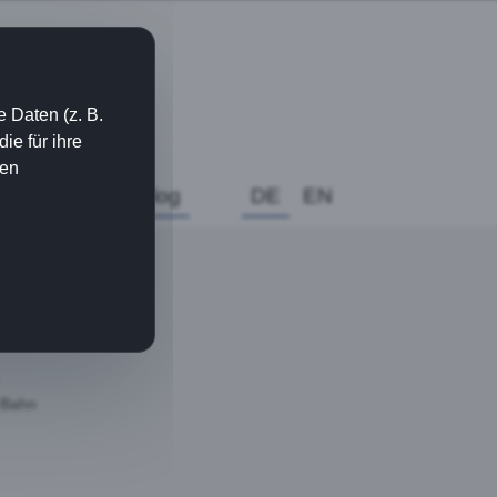
 Daten (z. B.
e für ihre
ien
nzen
Links
Blog
DE
EN
U-Bahn