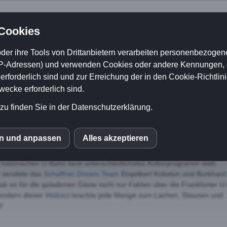
 Cookies
der ihre Tools von Drittanbietern verarbeiten personenbezogene
P-Adressen) und verwenden Cookies oder andere Kennungen, di
Hütchenspieler und Eventzauberer
rforderlich sind und zur Erreichung der in den Cookie-Richtlin
Messe Zauberer
Walkact
Workshops
Refere
cke erforderlich sind.
zu finden Sie in der Datenschutzerklärung.
urt am Main
en und anpassen
Alles akzeptieren
S
chaffner von
EventComedy
begleiteten den Jubiläumszug. In den drei
historischen U-Bahn fand unterschiedlichstes Kulturprogramm statt.
 sendete das
Schaffner-Dream-Team
Engelbert Kobelun und Burkhard
mo (Piwik)
ab es für die geladenen Gäste nicht nur Fakten über die Frankfurter 
ondern dieser
Walkact
brachte jede Menge zum Lachen, Staunen und
!
ube