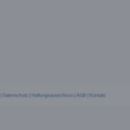
book
tics
|
Datenschutz
|
Haftungsausschluss
|
AGB
|
Kontakt