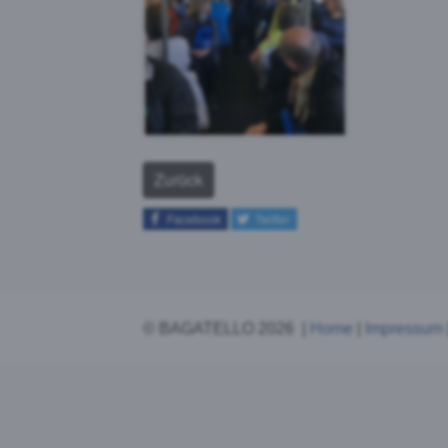
Face
Analy
Zurück
Facebook
Twitter
© BAGATELLO 2026 |
Home
|
Impressum