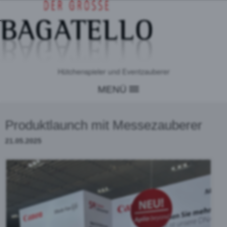
Hütchenspieler und Eventzauberer
MENÜ
Produktlaunch mit Messezauberer
21.05.2025