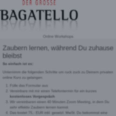
Online Workshops
Zaubern lernen, während Du zuhause
bleibst
So einfach ist es:
Unternimm die folgenden Schritte um ruck zuck zu Deinem privaten
online Kurs zu gelangen.
Fülle das Formular aus
Vereinbare mit mir einen Telefontermin für ein kurzes
kostenloses Vorgespräch
Wir vereinbaren einen 40 Minuten Zoom Meeting, in dem Du
sehr effektiv Zaubern lernen kannst.
Das kostet 75,- EUR inkl. gesetzl. MwSt. Du bekommst eine