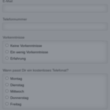
E-Mail
Telefonnummer
Vorkenntnisse
Keine Vorkenntnisse
Ein wenig Vorkenntnisse
Erfahrung
Wann passt Dir ein kostenloses Telefonat?
Montag
Dienstag
Mittwoch
Donnerstag
Freitag