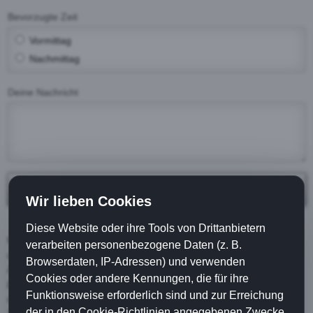
Bevorzugte Zeit
Vormittag
Nachmittag
Deine Nachricht
Kostenlosen Telefontermin anfordern
Wir lieben Cookies
Diese Website oder ihre Tools von Drittanbietern
Mit Klick auf
“Kostenloses Telefonat anfordern”
stimmen Sie zu,
verarbeiten personenbezogene Daten (z. B.
dass Ihre Angaben aus dem Kontaktformular zur Bearbeitung Ihrer
Browserdaten, IP-Adressen) und verwenden
Anfrage erhoben und verarbeitet werden und von
DER GROSSE
Cookies oder andere Kennungen, die für ihre
BAGATELLO
für weitere Angebote / Werbezwecke genutzt werden
Funktionsweise erforderlich sind und zur Erreichung
dürfen. Hinweis: Sie können Ihre Einwilligung jederzeit für die
der in den Cookie-Richtlinien angegebenen Zwecke