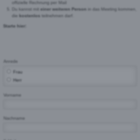
offizielle Rechnung per Mail
Du kannst mit
einer weiteren Person
in das Meeting kommen,
die
kostenlos
teilnehmen darf.
Starte hier:
Anrede
Frau
Herr
Vorname
Nachname