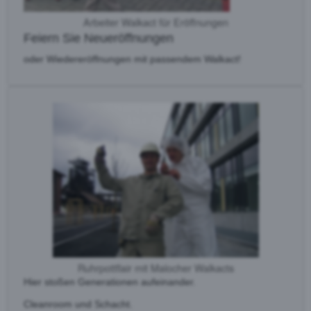
Arbeiter Walkact für Eröffnungen
Feiern Sie Neueröffnungen
oder Wiedereröffnungen mit passendem Walkact!
Ruhrpottflair mit Malocher Walkacts
Hier stoßen Generationen aufeinander.
Cleanroom und Schacht.