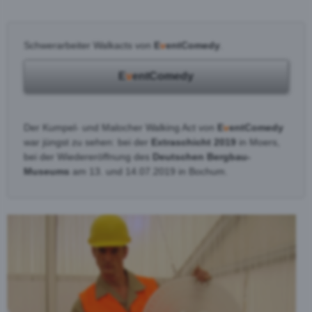
Schwerarbeiter Walkacts von
E
v
entComedy
.
E
v
entComedy
Der Kumpel- und Malocher Walking Act von
E
v
entComedy
war jüngst zu sehen: bei der
Extraschicht 2019
in Moers,
bei der Wiedereröffnung des
Deutschen Bergbau-
Museums
am 13. und 14.07.2019 in Bochum.