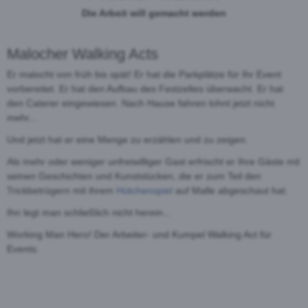
Die Arbeit will gemacht werden
Malocher Walking Acts
Er malocht von früh bis spät! Er hat die Parkplätze für Ihr Event
vorbereitet. Er hat den Aufbau des Festzeltes überwacht. Er hat
den Caterer eingewiesen. Nach Hause fahren lohnt jetzt nicht
mehr...
Und jetzt hat er eine Menge zu erzählen und zu zeigen.
Als mehr oder weniger unfreiwilliger Gast erfrischt er Ihre Gäste mit
seinen Geschichten und Kunststücken, die er zum Teil den
Trickbetrügern mit ihrem
Hütchenspiel
auf Malle abgeschaut hat.
Ihn legt man schließlich nicht herein...
Working Man Hero! Der Arbeiter- und Kumpel Walking Act für
Events.