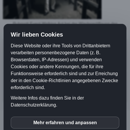
Ruhrpott Event Walking Act bei der Wiedereröffnung des
Bergbaumuseums Juli 2019.
Wir lieben Cookies
Diese Website oder ihre Tools von Drittanbietern
verarbeiten personenbezogene Daten (z. B.
Walkact Übersicht
Browserdaten, IP-Adressen) und verwenden
Cookies oder andere Kennungen, die für ihre
Funktionsweise erforderlich sind und zur Erreichung
der in den Cookie-Richtlinien angegebenen Zwecke
Malocher Walkact anfragen
erforderlich sind.
Weitere Infos dazu finden Sie in der
Datenschutzerklärung.
© BAGATELLO 2026 |
Home
Mehr erfahren und anpassen
inCMS
|
Impressum
|
Datenschutz
|