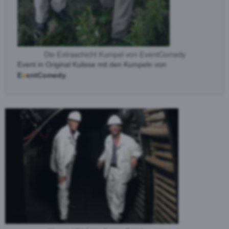
Die Extraschicht Kumpel von EventComedy
Event in Original Kulisse mit den Kumpeln von
E
v
entComedy
.