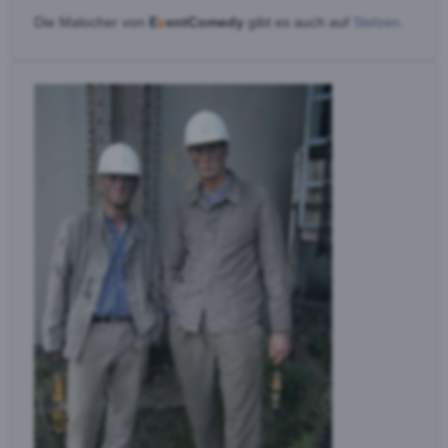
Die Malocher von
E
v
entComedy
gibt es auch auf
Stelzen
.