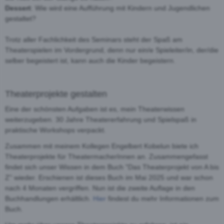
Dessert
: Wie wird eine Aufführung mit Kindern und Jugendlichen
gestaltet?
Trotz aller Fachlichkeit des Seminars steht der Spaß am
Theaterspielen im Vordergrund, denn nur ein/e Spieleiter/in, der/die
selber begeistert ist, kann auch die Kinder begeistern.
Theaterprojekte gestalten
Eine der schönsten Aufgaben ist es, mein Theaterwissen
weiterzugeben. 30 Jahre Theatererfahrung und Spielspaß in
praktische Workshops verpackt.
Zusammen mit meinem Kollegen Engelbert Kobelun biete ich
Theaterprojekte für TheatermacherInnen an. Zusammengefasst
findet sich unser Wissen in dem Buch "Das Theaterprojekt von A bis
Z" wieder. Erschienen ist dieses Buch im Mai 2025 und war schon
nach 4 Monaten vergriffen. Nun ist die zweite Auflage in den
Buchhandlungen erhältlich.
Hier
findest du mehr Informationen zum
Buch.