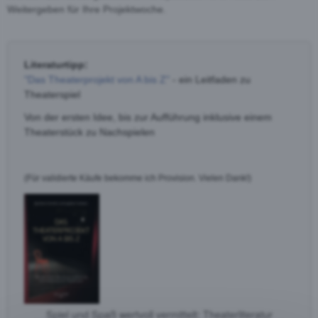
Weitergeben für Ihre Projektwoche.
Literaturtipp:
"Das Theaterprojekt von A bis Z"
- ein Leitfaden zu
Theaterspiel
Von der ersten Idee, bis zur Aufführung inklusive einem
Theaterstück zu Nachspielen
(Für validierte Käufe bekomme ich Provision. Vielen Dank!)
Spiel und Spaß wertvoll vermittelt: Theaterliteratur