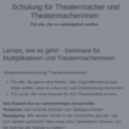
Schulung für Theatermacher und
Theatermacherinnen
Für die, die es weitergeben wollen
Lernen, wie es geht! - Seminare für
Multiplikatoren und TheatermacherInnen
Multiplikatorenschulung "Theaterleckerbissen".
Für alle, die gerne eine Kinder- oder Jugendtheatergruppe
leiten wollen, oder es schon tun und Unterstützung wünschen.
Für Leute, die neue Impulse für ihre Theaterarbeit suchen.
Vom Ködern bis zur servierfertigen Geschichte
:
Vorspeise
: das schnelle Erfinden von Spielgeschichten
Hauptgang
: Wie werden Kinder in die Geschichte gelockt - wie
zum Spielen gebracht? Was muss ein/e Spielleiter/in können, um
die Kids bei der Stange zu halten?