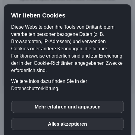
Wir lieben Cookies
Diese Website oder ihre Tools von Drittanbietern
verarbeiten personenbezogene Daten (z. B.
Seminar Übersicht
Browserdaten, IP-Adressen) und verwenden
Cookies oder andere Kennungen, die für ihre
Funktionsweise erforderlich sind und zur Erreichung
der in den Cookie-Richtlinien angegebenen Zwecke
Multiplikatorenworkshop anfragen
erforderlich sind.
Weitere Infos dazu finden Sie in der
Datenschutzerklärung.
© BAGATELLO 2026 |
Home
Mehr erfahren und anpassen
inCMS
|
Impressum
|
Datenschutz
|
Haftungsausschluss
|
AGB
|
Kontakt
Alles akzeptieren
Matomo (Piwik)
DE
EN